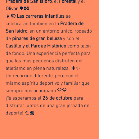
Pradera de San Isidro
, el 
Forestal
 y el 
Olivar
 🌳🏰
👧🧒 
Las carreras infantiles
 se 
celebrarán también en la 
Pradera de 
San Isidro
, en un entorno único, rodeado 
de 
pinares de gran belleza
 y con el 
Castillo y el Parque Histórico
 como telón 
de fondo. Una experiencia perfecta para 
que los más pequeños disfruten del 
atletismo en plena naturaleza. 🌲✨
Un recorrido diferente, pero con el 
mismo espíritu deportivo y familiar que 
siempre nos acompaña 💛💙
¡Te esperamos el 
26 de octubre
 para 
disfrutar juntos de una gran jornada de 
deporte! 💪🎽