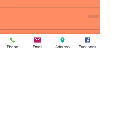
Comentarios
Phone
Email
Address
Facebook
Escribir un comentario...
© 2023 by CRONOS ATLETISMO