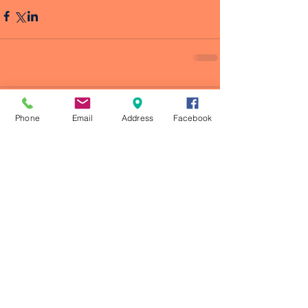
Comentarios
Phone
Email
Address
Facebook
Escribir un comentario...
© 2023 by CRONOS ATLETISMO