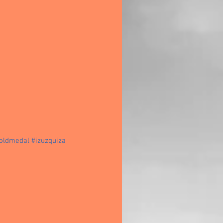
oldmedal
#izuzquiza