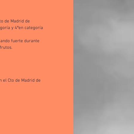
to de Madrid de 
oría y 4ªen categoría 
nando fuerte durante 
frutos. 
n el Cto de Madrid de 