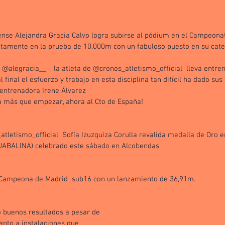
nense Alejandra Gracia Calvo logra subirse al pódium en el Campeona
amente en la prueba de 10.000m con un fabuloso puesto en su categ
 @alegracia__  , la atleta de @cronos_atletismo_official  lleva entre
 final el esfuerzo y trabajo en esta disciplina tan difícil ha dado sus 
 entrenadora Irene Álvarez
a más que empezar, ahora al Cto de España!
tletismo_official  Sofía Izuzquiza Corulla revalida medalla de Oro e
(JABALINA) celebrado este sábado en Alcobendas. 
Campeona de Madrid  sub16 con un lanzamiento de 36,91m. 
buenos resultados a pesar de 
anto a instalaciones que 