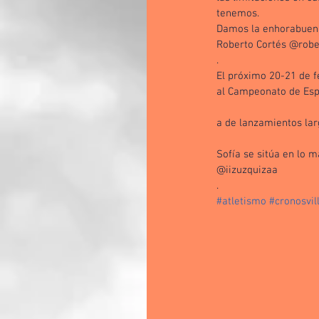
tenemos. 
Damos la enhorabuena 
Roberto Cortés @robe
.
El próximo 20-21 de f
al Campeonato de Es
a de lanzamientos lar
Sofía se sitúa en lo m
@iizuzquizaa 
.
#atletismo
#cronosvil