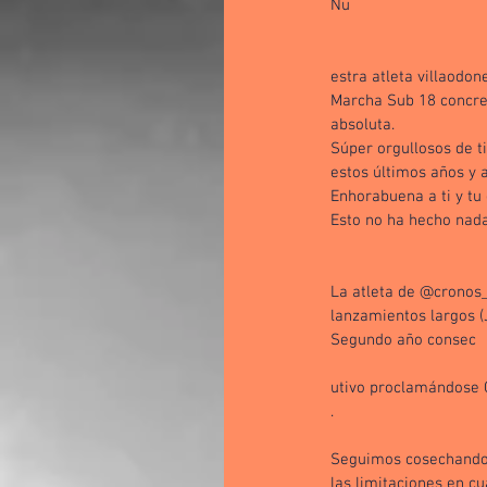
Nu
estra atleta villaodo
Marcha Sub 18 concret
absoluta.
Súper orgullosos de ti
estos últimos años y al
Enhorabuena a ti y tu
Esto no ha hecho nad
La atleta de @cronos_a
lanzamientos largos 
Segundo año consec
utivo proclamándose 
.
Seguimos cosechando 
las limitaciones en cu