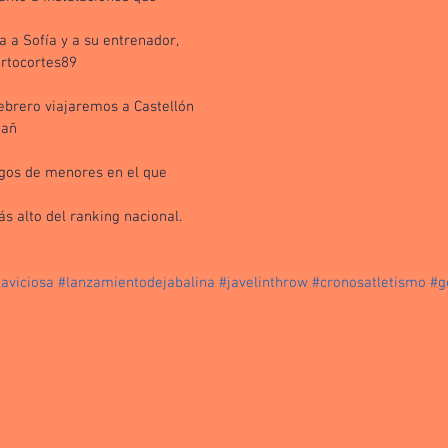
a Sofía y a su entrenador, 
rtocortes89 
ebrero viajaremos a Castellón 
pañ
gos de menores en el que 
ás alto del ranking nacional. 
laviciosa
#lanzamientodejabalina
#javelinthrow
#cronosatletismo
#g