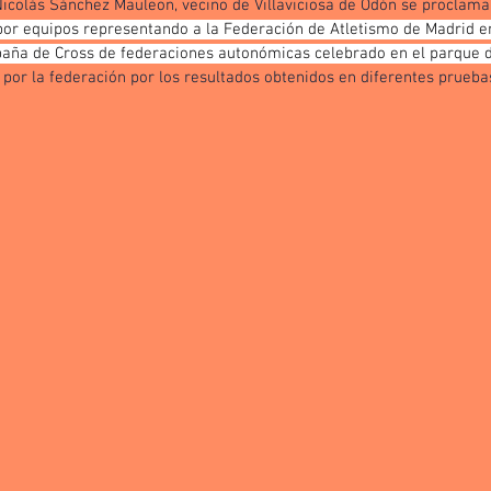
Nicolás Sánchez Mauleon, vecino de Villaviciosa de Odón se proclam
por equipos representando a la Federación de Atletismo de Madrid en
paña de Cross de federaciones autonómicas celebrado en el parque d
 por la federación por los resultados obtenidos en diferentes prueba