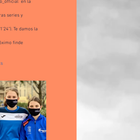
official  en la 
as series y 
’24”). Te damos la 
óximo finde 
cs