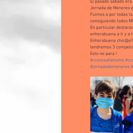
El pasado sábado era 
Jornada de Menores en
Fuimos a por todas ta
consiguiendo todos M
En particular destaca
enhorabuena a ti y a t
Enhorabuena chic@s!!
tendremos 3 competici
Esto no para !
#cronosatletismo
#cro
#jornadademenores
#