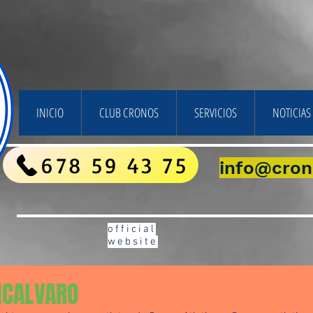
INICIO
CLUB CRONOS
SERVICIOS
NOTICIAS 
678 59 43 75
info@cron
official
website
ICALVARO