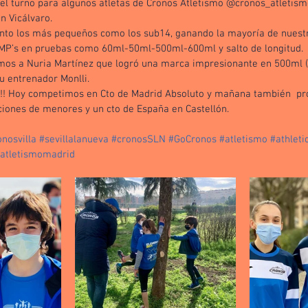
el turno para algunos atletas de Cronos Atletismo @cronos_atletismo_
 Vicálvaro. 
nto los más pequeños como los sub14, ganando la mayoría de nuestr
MP’s en pruebas como 60ml-50ml-500ml-600ml y salto de longitud.
mos a Nuria Martínez que logró una marca impresionante en 500ml (1
u entrenador Monlli. 
!! Hoy competimos en Cto de Madrid Absoluto y mañana también  pr
ones de menores y un cto de España en Castellón. 
nosvilla
#sevillalanueva
#cronosSLN
#GoCronos
#atletismo
#athleti
atletismomadrid