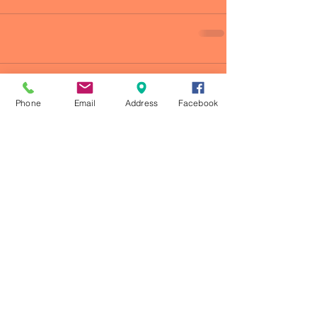
header.all-comments
Phone
Email
Address
Facebook
comment-box.placeholder
© 2023 by CRONOS ATLETISMO