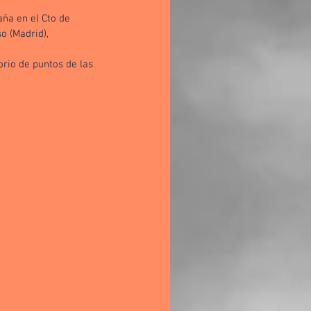
ña en el Cto de 
 (Madrid), 
rio de puntos de las 