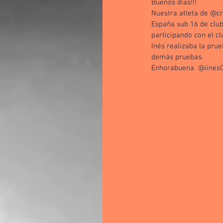
Buenos días!!!
Nuestra atleta de @cr
España sub 16 de club
participando con el c
Inés realizaba la pru
demás pruebas. 
Enhorabuena  @iines