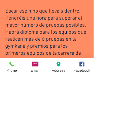
Sacar ese niño que lleváis dentro. 
.Tendréis una hora para superar el 
mayor número de pruebas posibles. 
Habrá diploma para los equipos que 
realicen más de 6 pruebas en la 
gymkana y premios para los 
primeros equipos de la carrera de 
orientación.
Phone
Email
Address
Facebook
Aquí os dejamos el reglamento de la 
prueba también.
TRAIL DE LA NAVIDAD VILLAVICIOSA REGLAMENTO
.pdf
Descargar PDF • 174KB