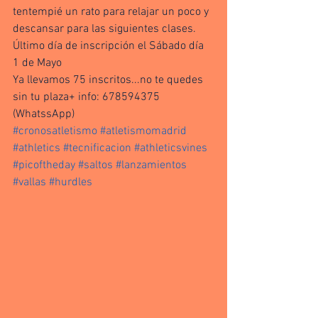
tentempié un rato para relajar un poco y 
descansar para las siguientes clases. 
Último día de inscripción el Sábado día 
1 de Mayo
Ya llevamos 75 inscritos...no te quedes 
sin tu plaza+ info: 678594375 
(WhatssApp)
#cronosatletismo
#atletismomadrid
#athletics
#tecnificacion
#athleticsvines
#picoftheday
#saltos
#lanzamientos
#vallas
#hurdles