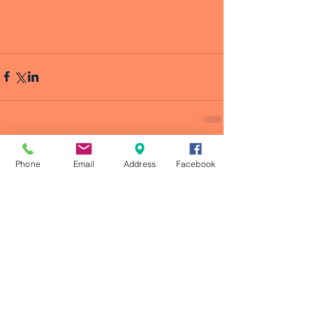
Phone
Email
Address
Facebook
Comentarios
Escribir un comentario...