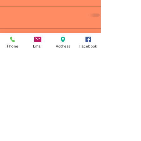
Comentarios
Phone
Email
Address
Facebook
Escribir un comentario...
© 2023 by CRONOS ATLETISMO