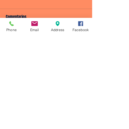
Comentarios
Phone
Email
Address
Facebook
Escribir un comentario...
© 2023 by CRONOS ATLETISMO