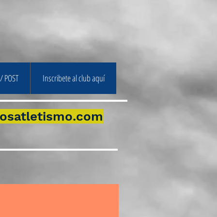
/ POST
Inscribete al club aquí
osatletismo.com