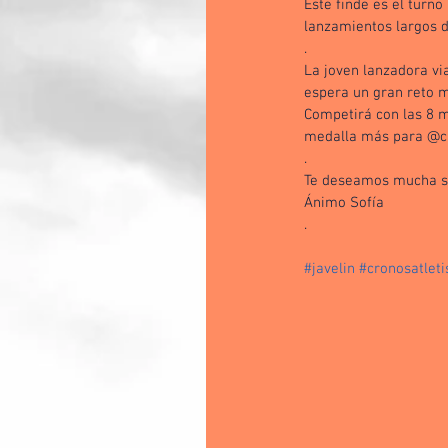
Este finde es el turn
lanzamientos largos 
.
La joven lanzadora vi
espera un gran reto 
Competirá con las 8 m
medalla más para @cr
.
Te deseamos mucha sue
Ánimo Sofía 
.
#javelin
#cronosatlet