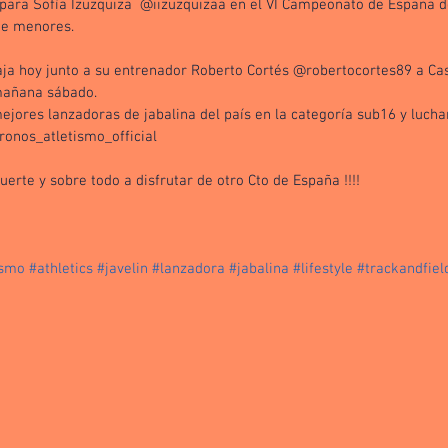
o para Sofía Izuzquiza  @iizuzquizaa en el VI Campeonato de España d
de menores. 
aja hoy junto a su entrenador Roberto Cortés @robertocortes89 a Cast
mañana sábado. 
ejores lanzadoras de jabalina del país en la categoría sub16 y luchar
onos_atletismo_official 
rte y sobre todo a disfrutar de otro Cto de España !!!!
ismo
#athletics
#javelin
#lanzadora
#jabalina
#lifestyle
#trackandfiel