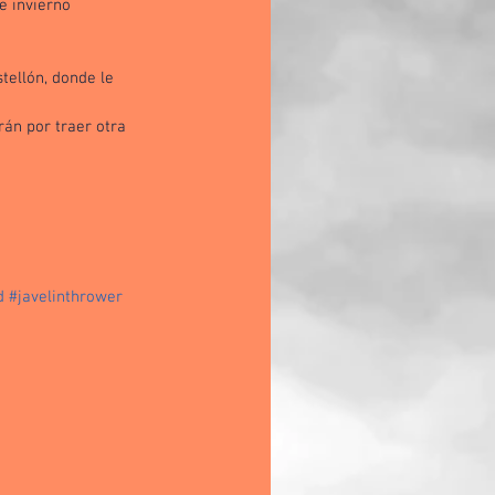
e invierno 
ellón, donde le 
án por traer otra 
d
#javelinthrower