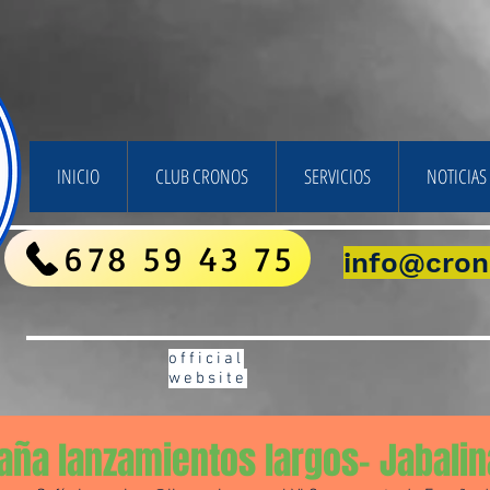
INICIO
CLUB CRONOS
SERVICIOS
NOTICIAS 
678 59 43 75
info@cron
official
website
aña lanzamientos largos- Jabalin