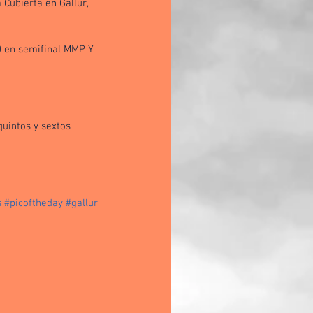
Cubierta en Gallur, 
 en semifinal MMP Y 
uintos y sextos 
s
#picoftheday
#gallur