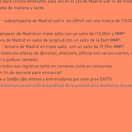
 para Cronos Atletismo, esta vez en el Cto de Madrid sub 14 de Pista 
ada de mañana y tarde. 
l - subcampeona de Madrid sub14  en 60mvl con una marca de (10.00
campeón de Madrid en triple salto con un salto de (10,00m y MMP)
era de Madrid en salto de longitud con un salto de (4,56m MMP)
 - tercera de Madrid en triple salto  con un salto de (9,39m MMP)
todos los atletas de @cronos_atletismo_official con varios cuartos, q
n a podium también. 
 todos sus registros tanto en carreras como en concursos
un fin de semana para enmarcar! 
 a tod@s l@s atletas y entrenadores por este gran ÉXITO!
#atletismomadrid
#trackandfield
#cronosatletismo
#athletics
#new