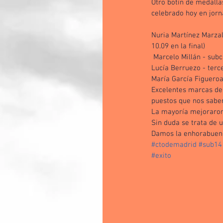
Otro botín de medallas
celebrado hoy en jorn
Nuria Martínez Marza
10.09 en la final)
 Marcelo Millán - sub
Lucía Berruezo - terc
María García Figueroa
Excelentes marcas de 
puestos que nos sabe
La mayoría mejoraron
Sin duda se trata de 
Damos la enhorabuena
#ctodemadrid
#sub14
#exito