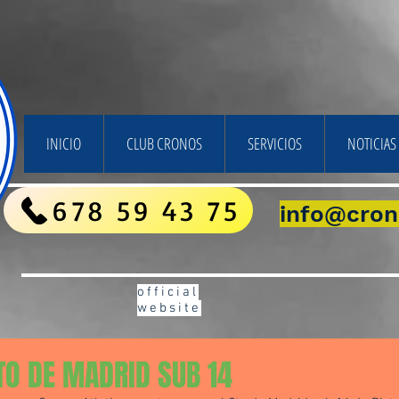
INICIO
CLUB CRONOS
SERVICIOS
NOTICIAS 
678 59 43 75
info@cron
official
website
O DE MADRID SUB 14