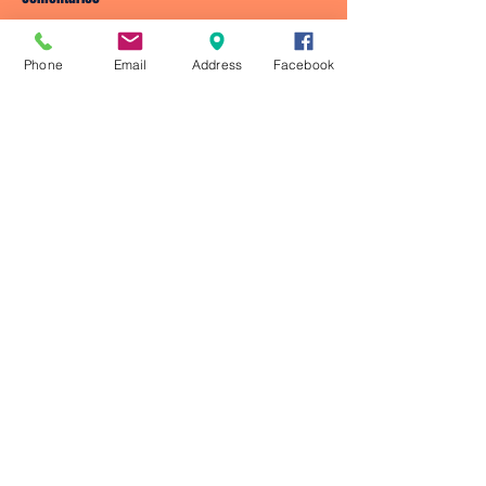
Phone
Email
Address
Facebook
Escribir un comentario...
© 2023 by CRONOS ATLETISMO