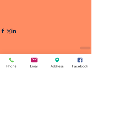
Phone
Email
Address
Facebook
Comentarios
Escribir un comentario...