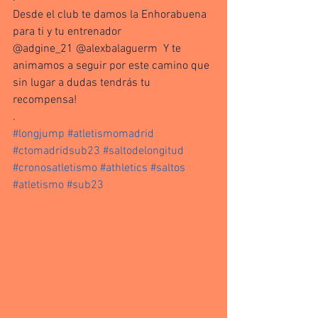
Desde el club te damos la Enhorabuena 
para ti y tu entrenador
@adgine_21 @alexbalaguerm  Y te 
animamos a seguir por este camino que 
sin lugar a dudas tendrás tu 
recompensa!
.
#longjump
#atletismomadrid
#ctomadridsub23
#saltodelongitud
#cronosatletismo
#athletics
#saltos
#atletismo
#sub23