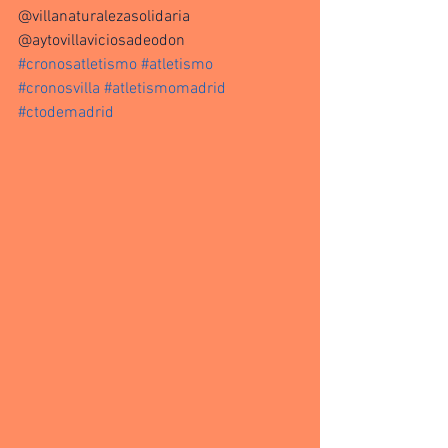
@villanaturalezasolidaria 
@aytovillaviciosadeodon 
#cronosatletismo
#atletismo
#cronosvilla
#atletismomadrid
#ctodemadrid