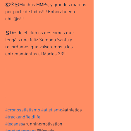
👏👌🏻Muchas MMPs, y grandes marcas 
por parte de todos!!!! Enhorabuena 
chic@s!!! 
🎽Desde el club os deseamos que 
tengáis una feliz Semana Santa y 
recordamos que volveremos a los 
entrenamientos el Martes 23!!
.
.
.
#cronosatletismo
#atletismo
#athletics 
#trackandfieldlife
#leganes
#runningmotivation 