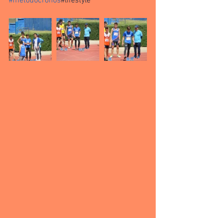
#metodocronos
#lifestyle