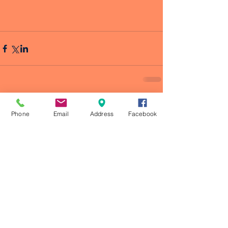
Phone
Email
Address
Facebook
Comentarios
Escribir un comentario...
© 2023 by CRONOS ATLETISMO